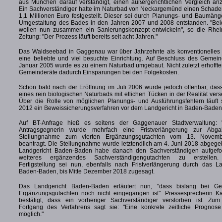
aus München darauf verständigt, einen außergerichtlichen Vergleich anz
Ein Sachverständiger hatte im Naturbad von Neckargemünd einen Schaden
1,1 Millionen Euro festgestellt. Dieser sei durch Planungs- und Baumäng
Umgestaltung des Bades in den Jahren 2007 und 2008 entstanden. "Bei
wollen nun zusammen ein Sanierungskonzept entwickeln", so die Rhei
Zeitung: "Der Prozess läuft bereits seit acht Jahren."
Das Waldseebad in Gaggenau war über Jahrzehnte als konventionelles
eine beliebte und viel besuchte Einrichtung. Auf Beschluss des Gemein
Januar 2005 wurde es zu einem Naturbad umgebaut. Nicht zuletzt erhoffte
Gemeinderäte dadurch Einsparungen bei den Folgekosten.
Schon bald nach der Eröffnung im Juli 2006 wurde jedoch offenbar, dass
eines rein biologischen Naturbads mit etlichen Tücken in der Realität ver
Über die Rolle von möglichen Planungs- und Ausführungsfehlern läuft 
2012 ein Beweissicherungsverfahren vor dem Landgericht in Baden-Baden
Auf BT-Anfrage hieß es seitens der Gaggenauer Stadtverwaltung: 
Antragsgegnerin wurde mehrfach eine Fristverlängerung zur Abga
Stellungnahme zum vierten Ergänzungsgutachten vom 13. Novem
beantragt. Die Stellungnahme wurde letztendlich am 4. Juni 2018 abgege
Landgericht Baden-Baden habe danach den Sachverständigen aufgefor
weiteres ergänzendes Sachverständigengutachten zu erstellen
Fertigstellung sei nun, ebenfalls nach Fristverlängerung durch das La
Baden-Baden, bis Mitte Dezember 2018 zugesagt.
Das Landgericht Baden-Baden erläutert nun, "dass bislang bei Ge
Ergänzungsgutachten noch nicht eingegangen ist". Pressesprecherin Ka
bestätigt, dass ein vorheriger Sachverständiger verstorben ist. Zum
Fortgang des Verfahrens sagt sie: "Eine konkrete zeitliche Prognose 
möglich."