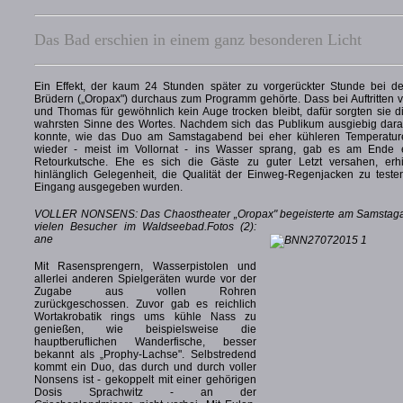
Das Bad erschien in einem ganz besonderen Licht
Ein Effekt, der kaum 24 Stunden später zu vorgerückter Stunde bei de
Brüdern („Oropax") durchaus zum Programm gehörte. Dass bei Auftritten 
und Thomas für gewöhnlich kein Auge trocken bleibt, dafür sorgten sie 
wahrsten Sinne des Wortes. Nachdem sich das Publikum ausgiebig dar
konnte, wie das Duo am Samstagabend bei eher kühleren Temperatu
wieder - meist im Vollornat - ins Wasser sprang, gab es am Ende e
Retourkutsche. Ehe es sich die Gäste zu guter Letzt versahen, erhi
hinlänglich Gelegenheit, die Qualität der Einweg-Regenjacken zu teste
Eingang ausgegeben wurden.
VOLLER NONSENS: Das Chaostheater „Oropax" begeisterte am Samstag
vielen Besucher im Waldseebad.
Fotos (2):
ane
Mit Rasensprengern, Wasserpistolen und
allerlei anderen Spielgeräten wurde vor der
Zugabe aus vollen Rohren
zurückgeschossen. Zuvor gab es reichlich
Wortakrobatik rings ums kühle Nass zu
genießen, wie beispielsweise die
hauptberuflichen Wanderfische, besser
bekannt als „Prophy-Lachse". Selbstredend
kommt ein Duo, das durch und durch voller
Nonsens ist - gekoppelt mit einer gehörigen
Dosis Sprachwitz - an der