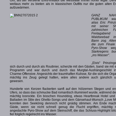
Ohr, als der versierte Elvis-Imitator die Messlatte immer höher legte. Den
weitaus mehr zu bieten als in klassischen Outfits nur die guten alten 
aufzuwärmen.
GANZ NA
PUBLIKUM war
alias Eric Prinz
mit seiner S
zahlreichen 
Freitagab
Waldseebad i
Bann zog. Allerd
die zum Finale
Pyro-Show we
Starkregens buc
„ins Wasser".
„Elvis" Prinzing
sich durch und durch als Routinier, scherzte mit den Gästen, band sie mit e
Programm und war durch und durch das Murgtal-Aushängeschild i
Charme-Offensive. Angesichts der traumhaften Kulisse, für die sich die Org
mächtig ins Zeug gelegt hatten, wäre alles andere auch gänzlich 
gewesen.
Hunderte von Kerzen flackerten sanft auf den hölzernen Stegen und en
Ufers, so dass das schmucke Bad romantisch illuminiert wurde, während de
mächtig losrockte. Ein bisschen Hounddog, etwas Heartbreak Hotel und 
Balladen im Stile des Ghetto-Songs und dem Gänsehaut-Wunsch „Love M
konnten den Seekönig dennoch nicht gnädig stimmen. Am Ende mach
Gäste, wenn sie nicht schnell genug die Flucht ergriffen, mächtig 
angedachte Pyro-Show auf dem Steinschiff, die das Schluss-Highlight bild
fiel folglich regelrecht ins Wasser.