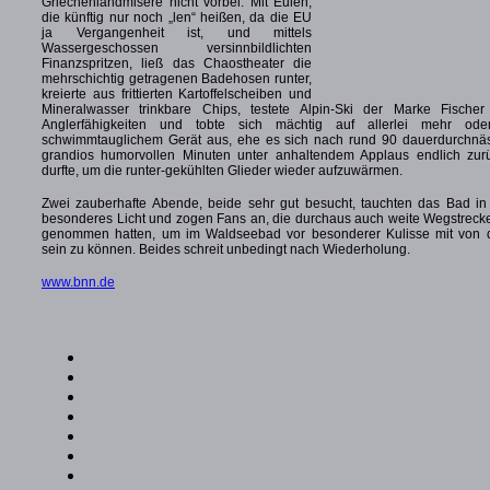
Griechenlandmisere nicht vorbei. Mit Eulen,
die künftig nur noch „len“ heißen, da die EU
ja Vergangenheit ist, und mittels
Wassergeschossen versinnbildlichten
Finanzspritzen, ließ das Chaostheater die
mehrschichtig getragenen Badehosen runter,
kreierte aus frittierten Kartoffelscheiben und
Mineralwasser trinkbare Chips, testete Alpin-Ski der Marke Fischer
Anglerfähigkeiten und tobte sich mächtig auf allerlei mehr ode
schwimmtauglichem Gerät aus, ehe es sich nach rund 90 dauerdurchnä
grandios humorvollen Minuten unter anhaltendem Applaus endlich zur
durfte, um die runter-gekühlten Glieder wieder aufzuwärmen.
Zwei zauberhafte Abende, beide sehr gut besucht, tauchten das Bad in
besonderes Licht und zogen Fans an, die durchaus auch weite Wegstrecke
genommen hatten, um im Waldseebad vor besonderer Kulisse mit von d
sein zu können. Beides schreit unbedingt nach Wiederholung.
www.bnn.de