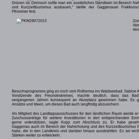
Grünen ist. Dennoch sollte man ein zusätzliches Standbein im Bereich N
und Kurzzeittourismus ausbauen," stellte der Gaggenauer Fraktions
Pfrommer fest.
Zu
Abs
des
Besuchsprogramms ging es noch vom Rotherma ins Waldseebad. Sabine Ar
Vorsitzende des Freundeskreises, machte deutlich, dass das Ba
vergangenen Jahren konsequent an Akzeptanz gewonnen habe. Es g
Ansätze und Ideen, um dieses Bad auch langfristig abzusichern.
Als Mitglied des Landtagsausschusses für den ländlichen Raum werde er
Zuschussanträge für weitere Investitionen in den entsprechenden Einr
gerne unterstützen, sagte Kopp zum Abschluss zu. Er habe geseh
Gaggenau auch im Bereich der Naherholung und des Kurzzeittourismus P
habe, die in den Landkreis und darüber hinaus ausstrahlten. Es sei wich
Stärken weiter zu entwickeln.