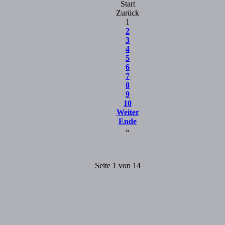
Start
Zurück
1
2
3
4
5
6
7
8
9
10
Weiter
Ende
»
Seite 1 von 14