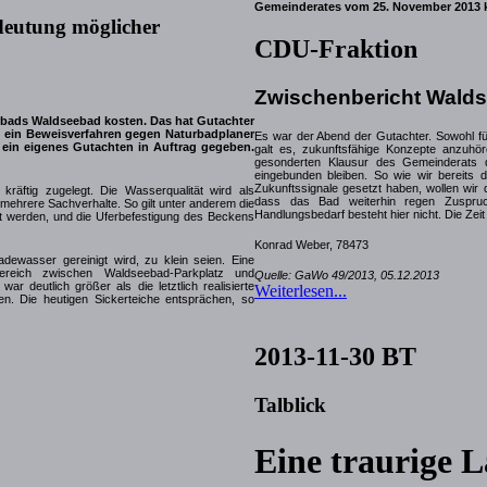
Gemeinderates vom 25. November 2013 k
deutung möglicher
CDU-Fraktion
Zwischenbericht Wald
rbads Waldseebad kosten. Das hat Gutachter
t ein Beweisverfahren gegen Naturbadplaner
Es war der Abend der Gutachter. Sowohl fü
 ein eigenes Gutachten in Auftrag gegeben.
galt es, zukunftsfähige Konzepte anzuhör
gesonderten Klausur des Gemeinderats d
eingebunden bleiben. So wie wir bereits 
Zukunftssignale gesetzt haben, wollen wir
räftig zugelegt. Die Wasserqualität wird als
dass das Bad weiterhin regen Zuspruch
mehrere Sachverhalte. So gilt unter anderem die
Handlungsbedarf besteht hier nicht. Die Zei
ömt werden, und die Uferbefestigung des Beckens
Konrad Weber, 78473
dewasser gereinigt wird, zu klein seien. Eine
reich zwischen Waldseebad-Parkplatz und
Quelle: GaWo 49/2013, 05.12.2013
r deutlich größer als die letztlich realisierte
Weiterlesen...
. Die heutigen Sickerteiche entsprächen, so
2013-11-30 BT
Talblick
Eine traurige