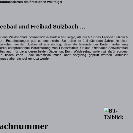
ommentierten die Fraktionen wie folgt:
seebad und Freibad Sulzbach …
r das Waldseebad, bekanntlich in städtischer Regie, als auch für das Freibad Sulzbach
en. Entscheidungen gab es noch nicht. Sie sollen im Juli nächsten Jahres in einer
iskutiert werden. Dabei ist uns wichtig, dass die Freunde der Bäder hierbei eng
durch entsprechende Bereitstellung von Finanzmitteln für das Ottenauer Schwimmbad
 dies auch für die anderen beiden Bäder tun. Beim Waldseebad wollen wir dafür sorgen,
 finden kann. Jede Investition muss aber sorgfältig geprüft werden. Aktueller
t muss aber sinnvoll genutzt werden!
 Lachnummer