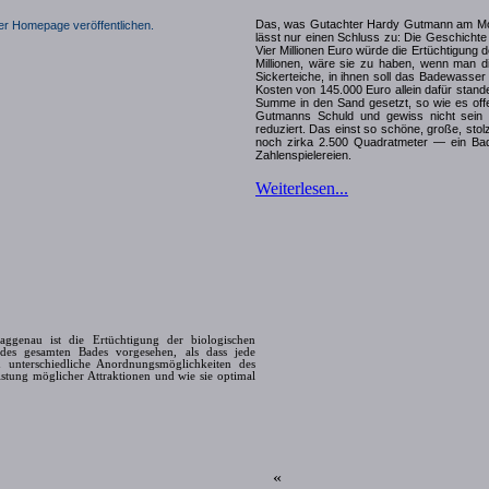
Das, was Gutachter Hardy Gutmann am Mon
er Homepage veröffentlichen
.
lässt nur einen Schluss zu: Die Geschicht
Vier Millionen Euro würde die Ertüchtigung d
Millionen, wäre sie zu haben, wenn man d
Sickerteiche, in ihnen soll das Badewasser
Kosten von 145.000 Euro allein dafür sta
Summe in den Sand gesetzt, so wie es offen
Gutmanns Schuld und gewiss nicht sein P
reduziert. Das einst so schöne, große, sto
noch zirka 2.500 Quadratmeter — ein Bad
Zahlenspielereien.
Weiterlesen...
genau ist die Ertüchtigung der biologischen
g des gesamten Bades vorgesehen, als dass jede
 unterschiedliche Anordnungsmöglichkeiten des
stung möglicher Attraktionen und wie sie optimal
«