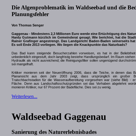
Die Algenproblematik im Waldseebad und die Be
Planungsfehler
Von Thomas Senger
Gaggenau - Mindestens 2,3 Millionen Euro werde eine Ertüchtigung des Natu
Hardy Gutmann kürzlich im Gemeinderat gesagt. Wie berichtet, hat die Stad
Rainer Grafinger angestrengt. Das Landgericht Baden-Baden seinerseits hat
Es soll Ende 2013 vorliegen. Wo liegen die Knackpunkte das Naturbads?
Das Bad kann steigende Besucherzahlen vorweisen, es hat in der Beliebtheit k
unbedenklich eingestuft, doch langfristig bestehe Handlungsbedarf. Im Raum stehen 
Hydraulik als nicht ausreichend; die Reinigungsfilter sollen ungenügend durchstr
sei mangelhaft.
Kritiker monieren seit der Neueröffnung 2006, dass die Teiche, in denen das Ba
Planansicht aus dem Jahr 2003 zeigt, dass ursprünglich ein großer Be
Traischbachstadion für die Wasseraufbereitung vorgesehen war (siehe Bild) - er wa
Fläche. Denn aus Landschaftsschutzgründen sei das Vorhaben abgelehnt worden
monieren Kritiker, nur 67 Prozent der Badefläche. Dies sei zu wenig.
Weiterlesen...
Waldseebad Gaggenau
Sanierung des Naturerlebnisbades