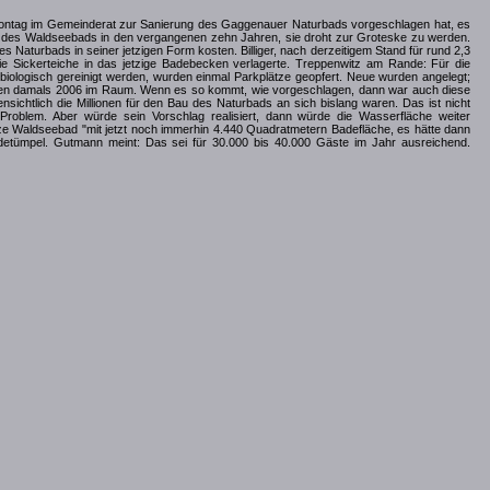
tag im Gemeinderat zur Sanierung des Gaggenauer Naturbads vorgeschlagen hat, es
e des Waldseebads in den vergangenen zehn Jahren, sie droht zur Groteske zu werden.
es Naturbads in seiner jetzigen Form kosten. Billiger, nach derzeitigem Stand für rund 2,3
ie Sickerteiche in das jetzige Badebecken verlagerte. Treppenwitz am Rande: Für die
 biologisch gereinigt werden, wurden einmal Parkplätze geopfert. Neue wurden angelegt;
nden damals 2006 im Raum. Wenn es so kommt, wie vorgeschlagen, dann war auch diese
sichtlich die Millionen für den Bau des Naturbads an sich bislang waren. Das ist nicht
roblem. Aber würde sein Vorschlag realisiert, dann würde die Wasserfläche weiter
lze Waldseebad "mit jetzt noch immerhin 4.440 Quadratmetern Badefläche, es hätte dann
etümpel. Gutmann meint: Das sei für 30.000 bis 40.000 Gäste im Jahr ausreichend.